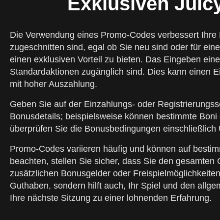
Exklusiven Juic
Die Verwendung eines Promo-Codes verbessert Ihre Einz
zugeschnitten sind, egal ob Sie neu sind oder für ei
einen exklusiven Vorteil zu bieten. Das Eingeben ein
Standardaktionen zugänglich sind. Dies kann einen Ei
mit hoher Auszahlung.
Geben Sie auf der Einzahlungs- oder Registrierungsse
Bonusdetails; beispielsweise können bestimmte Boni
überprüfen Sie die Bonusbedingungen einschließlich 
Promo-Codes variieren häufig und können auf bestimm
beachten, stellen Sie sicher, dass Sie den gesamten 
zusätzlichen Bonusgelder oder Freispielmöglichkeiten
Guthaben, sondern hilft auch, Ihr Spiel und den al
Ihre nächste Sitzung zu einer lohnenden Erfahrung.