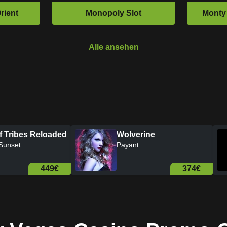
rient
Monopoly Slot
Monty
Alle ansehen
ndian Ruby
Book Of Tribes Reload
ut
ShowMeSunset
185€
449€