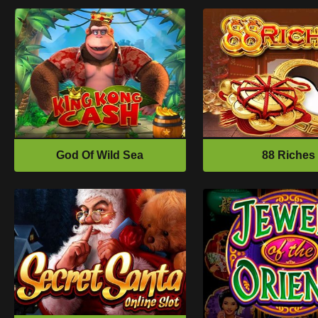
God Of Wild Sea
88 Riches