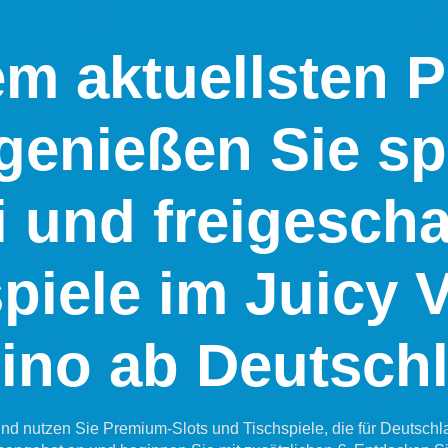
em aktuellsten 
genießen Sie spe
 und freigescha
spiele im Juicy 
ino ab Deutsch
nd nutzen Sie Premium-Slots und Tischspiele, die für Deutschla