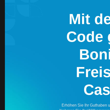
Mit d
Code 
Boni
Frei
Cas
Erhöhen Sie Ihr Guthaben u