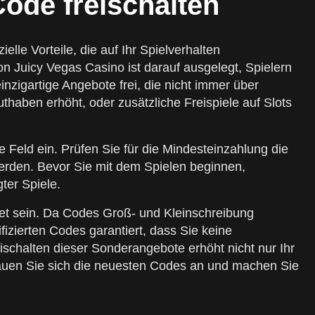
ode freischalten
lle Vorteile, die auf Ihr Spielverhalten
n Juicy Vegas Casino ist darauf ausgelegt, Spielern
zigartige Angebote frei, die nicht immer über
haben erhöht, oder zusätzliche Freispiele auf Slots
 Feld ein. Prüfen Sie für die Mindesteinzahlung die
erden. Bevor Sie mit dem Spielen beginnen,
ter Spiele.
tet sein. Da Codes Groß- und Kleinschreibung
izierten Codes garantiert, dass Sie keine
ischalten dieser Sonderangebote erhöht nicht nur Ihr
hauen Sie sich die neuesten Codes an und machen Sie