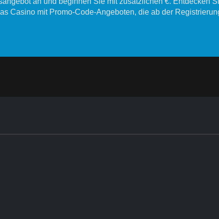
ngebot an und beginnen Sie mit zusätzlichen €. Entdecken Sie
gas Casino mit Promo-Code-Angeboten, die ab der Registrieru