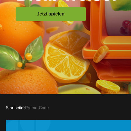
Jetzt spielen
Startseite
Promo-Code