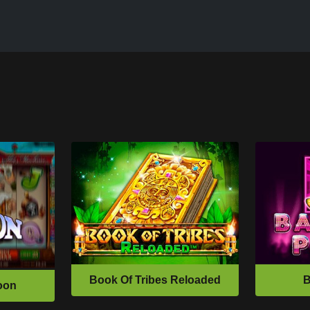
e für meine Einzahlung?
Book Of Tribes Reloaded
B
oon