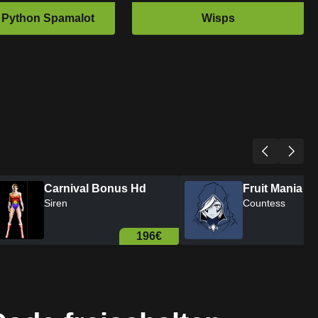
 Python Spamalot
Wisps
ed
Wolverine
Carniv
Payant
Siren
374€