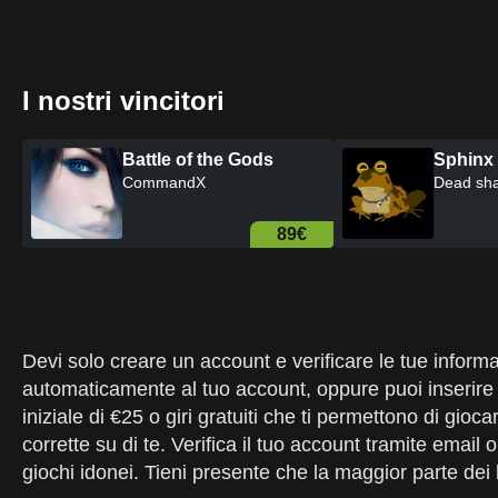
I nostri vincitori
Triple Triple Chance
Battle 
Javelin
Comman
168€
Devi solo creare un account e verificare le tue inform
automaticamente al tuo account, oppure puoi inserire 
iniziale di €25 o giri gratuiti che ti permettono di gio
corrette su di te. Verifica il tuo account tramite email
giochi idonei. Tieni presente che la maggior parte de