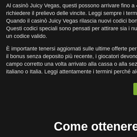
Al casinò Juicy Vegas, questi possono arrivare fino a
richiedere il prelievo delle vincite. Leggi sempre i t
Quando il casinò Juicy Vegas rilascia nuovi codici bon
Questi codici speciali sono pensati per attirare sia i nuo
un codice valido.
È importante tenersi aggiornati sulle ultime offerte 
il bonus senza deposito più recente, i giocatori devon
campo corretto una volta arrivato alla cassa o alla se
italiano o Italia. Leggi attentamente i termini perché alcu
Come ottenere