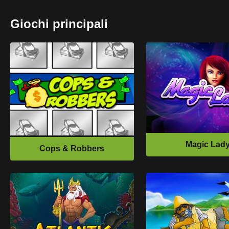
Come ottenere un bonus senza deposito al casinò Juicy
Giochi principali
Magic Lad
Cops & Robbers