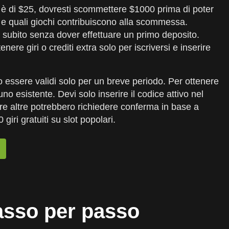
s è di $25, dovresti scommettere $1000 prima di poter
e e quali giochi contribuiscono alla scommessa.
e subito senza dover effettuare un primo deposito.
enere giri o crediti extra solo per iscriversi e inserire
 essere validi solo per un breve periodo. Per ottenere
 esistente. Devi solo inserire il codice attivo nel
tre altre potrebbero richiedere conferma in base a
 giri gratuiti su slot popolari.
asso per passo