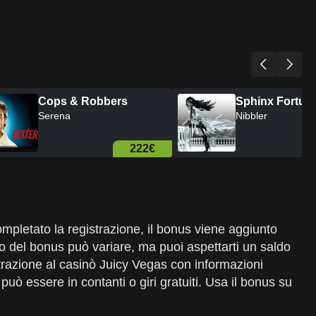
Cherry Bomb Deluxe
Cops & Robbe
Cadillac
Serena
446€
mpletato la registrazione, il bonus viene aggiunto
o del bonus può variare, ma puoi aspettarti un saldo
gistrazione al casinò Juicy Vegas con informazioni
può essere in contanti o giri gratuiti. Usa il bonus su