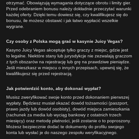
otrzymać. Obowiązują wymagania dotyczące obrotu i limity gier.
Przed odebraniem bonusu należy dokładnie przeczytać warunki
każdej oferty. Dzięki temu dowiesz się, czy kwalifikujesz się do
bonusu, ile możesz obstawić i jak łatwo wypłacić wszelkie
wygrane.
Czy osoby z Polska mogą grać w kasynie Juicy Vegas?
Kasyno Juicy Vegas akceptuje tylko graczy z miejsc, gdzie jest
to legalne. Niektóre stany lub jurysdykcje nie zezwalają graczom
z tych obszarów na rejestrację lub grę na prawdziwe pieniądze.
Jeśli mieszkasz w miejscu o innych przepisach, upewnij się, że
kwalifikujesz się przed rejestracją.
Jak potwierdzić konto, aby dokonać wypłat?
Musisz zweryfikować swoje konto przed dokonaniem pierwszej
wypłaty. Będziesz musiał okazać dowód tożsamości (paszport,
prawo jazdy lub dowód osobisty), dowód miejsca zamieszkania
(rachunek za media lub wyciąg bankowy z ostatnich trzech
miesięcy) oraz metodę płatności, jeśli zostanie o to poproszony.
Możesz bezpiecznie dodać te dokumenty do profilu swojego
konta lub wysłać je do naszego zespołu weryfikacyjnego.