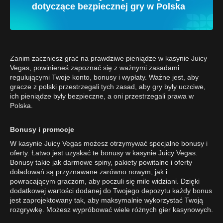
dotyczące bezpiecznej gry w Polska
Zanim zaczniesz grać na prawdziwe pieniądze w kasynie Juicy
Vegas, powinieneś zapoznać się z ważnymi zasadami
regulującymi Twoje konto, bonusy i wypłaty. Ważne jest, aby
gracze z polski przestrzegali tych zasad, aby gry były uczciwe,
ich pieniądze były bezpieczne, a oni przestrzegali prawa w
Polska.
Bonusy i promocje
W kasynie Juicy Vegas możesz otrzymywać specjalne bonusy i
oferty. Łatwo jest uzyskać te bonusy w kasynie Juicy Vegas.
Bonusy takie jak darmowe spiny, pakiety powitalne i oferty
doładowań są przyznawane zarówno nowym, jak i
powracającym graczom, aby poczuli się mile widziani. Dzięki
dodatkowej wartości dodanej do Twojego depozytu każdy bonus
jest zaprojektowany tak, aby maksymalnie wykorzystać Twoją
rozgrywkę. Możesz wypróbować wiele różnych gier kasynowych.