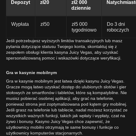
Depozyt
zł20
zł2 000
Natychmias
dziennie
Wypłata
zł50
zł5 000
Do 3 dni
tygodniowo
roboczych
Jeśli potrzebujesz wyższych limitów transakcyjnych lub masz
pytania dotyczące statusu Twojego konta, skontaktuj się z
zespołem obsługi klienta kasyna Juicy Vegas, aby uzyskać
spersonalizowaną pomoc i wskazówki dotyczące weryfikacji.
Gra w kasynie mobilnym
Gra w kasynie mobilnym jest łatwa dzięki kasynu Juicy Vegas.
Gracze mogą łatwo uzyskać dostęp do ulubionych slotów i gier
stołowych ze smartfonów i tabletów, które są kompatybilne. Nie
musisz pobierać osobnej aplikacji, aby grać na telefonie,
ponieważ strona jest zoptymalizowana pod kątem gry mobilnej.
Jeśli grasz na telefonie lub tablecie, nadal możesz korzystać ze
wszystkich ważnych funkcji, takich jak wpłaty i wypłaty, czat na
żywo i bonusy. Kasyno Juicy Vegas chce zapewnić, że
użytkownicy mobilni otrzymają te same bonusy i funkcje co
użytkownicy komputerów stacjonarnych.