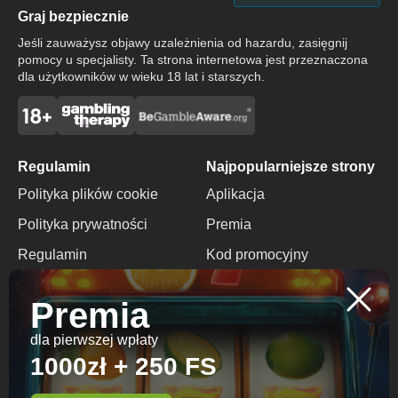
Graj bezpiecznie
Jeśli zauważysz objawy uzależnienia od hazardu, zasięgnij
pomocy u specjalisty. Ta strona internetowa jest przeznaczona
dla użytkowników w wieku 18 lat i starszych.
Regulamin
Najpopularniejsze strony
Polityka plików cookie
Aplikacja
Polityka prywatności
Premia
Regulamin
Kod promocyjny
Odpowiedzialna gra
Brak Bonusu
Premia
Depozytowego
dla pierwszej wpłaty
Kontakty
1000zł + 250 FS
+356 77460392