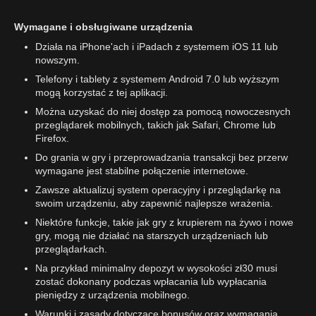
Wymagane i obsługiwane urządzenia
Działa na iPhone'ach i iPadach z systemem iOS 11 lub
nowszym.
Telefony i tablety z systemem Android 7.0 lub wyższym
mogą korzystać z tej aplikacji.
Można uzyskać do niej dostęp za pomocą nowoczesnych
przeglądarek mobilnych, takich jak Safari, Chrome lub
Firefox.
Do grania w gry i przeprowadzania transakcji bez przerw
wymagane jest stabilne połączenie internetowe.
Zawsze aktualizuj system operacyjny i przeglądarkę na
swoim urządzeniu, aby zapewnić najlepsze wrażenia.
Niektóre funkcje, takie jak gry z krupierem na żywo i nowe
gry, mogą nie działać na starszych urządzeniach lub
przeglądarkach.
Na przykład minimalny depozyt w wysokości zł30 musi
zostać dokonany podczas wpłacania lub wypłacania
pieniędzy z urządzenia mobilnego.
Warunki i zasady dotyczące bonusów oraz wymagania