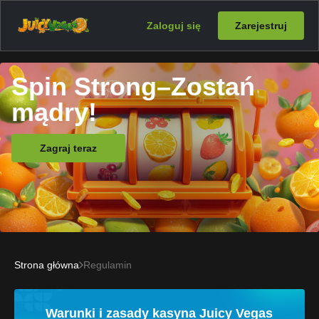
Zaloguj się
Zarejestruj
Spin Strong–Zostań
mądry!
Zagraj teraz
Strona główna
Regulamin
Warunki i zasady kasyna Juicy Vegas