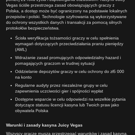
Vegas ściśle przestrzega zasad obowiązujących graczy z
Polska, a dostęp może być ograniczony na podstawie lokalnych
przepisów i polski. Technologie szyfrowania są wykorzystywane
do ochrony wszystkich danych i transakcji za pomocą silnych
protokołów bezpieczeństwa.
Ścisła weryfikacja tożsamości graczy w celu spełnienia
wymagań dotyczących przeciwdziałania praniu pieniędzy
(AML)
Wdrażanie zasad promujących odpowiedzialny hazard i
pomagających graczom w trudnej sytuacji
Oddzielanie depozytów graczy w celu ochrony do zł5 000
na konto
Regularne audyty przez niezależne grupy w celu
zapewnienia uczciwości gier i spójności wypłat
Dostępne wsparcie w celu odpowiedzi na wszelkie pytania
dotyczące statusu licencji kasyna lub Twoich praw jako
obywatela Polska
Warunki i zasady kasyna Juicy Vegas
Wszyscy gracze muszą przestrzegać warunków i zasad kasyna,