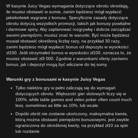
W kasynie Juicy Vegas wymagania dotyczące obrotu określają,
ile musisz obstawić w sumie, zanim będziesz mógł wypłacić
jakiekolwiek wygrane z bonusu. Specyficzne zasady dotyczące
obrotu dotyczą wszystkich promocji, takich jak bonusy powitalne
i darmowe spiny. Aby zaplanować rozgrywkę i dobrze zarządzać
swoimi pieniędzmi, musisz znać te warunki. Być może będziesz
musiał obstawić określoną liczbę razy, na przykład 30 razy,
zanim będziesz mógł wypłacić bonus od depozytu w wysokości
zł100. Jeśli otrzymałeś bonus w wysokości zł100, oznacza to, że
musisz obstawić zł3 000. Zgodnie z warunkami oferty zarówno
bonus, jak i depozyt mogą być wliczane do tej sumy.
Warunki gry z bonusami w kasynie Juicy Vegas
Tylko niektóre gry w pełni zaliczają się do wymagań
dotyczących obrotu. Większość gier slotowych liczy się w
100%, while table games and video poker often count much
less, sometimes as little as 10%, lub wcale.
Dopóki obrót nie zostanie ukończony, maksymalna kwota,
którą można obstawić pieniędzmi bonusowymi, jest zwykle
ograniczona do określonej kwoty, na przykład zł10 za spin
lub rozdanie.