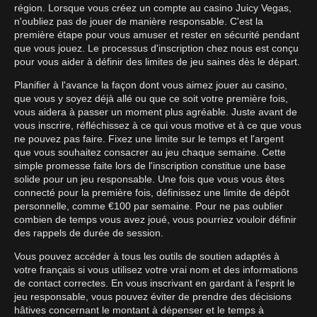
région. Lorsque vous créez un compte au casino Juicy Vegas,
n'oubliez pas de jouer de manière responsable. C'est la
première étape pour vous amuser et rester en sécurité pendant
que vous jouez. Le processus d'inscription chez nous est conçu
pour vous aider à définir des limites de jeu saines dès le départ.
Planifier à l'avance la façon dont vous aimez jouer au casino,
que vous y soyez déjà allé ou que ce soit votre première fois,
vous aidera à passer un moment plus agréable. Juste avant de
vous inscrire, réfléchissez à ce qui vous motive et à ce que vous
ne pouvez pas faire. Fixez une limite sur le temps et l'argent
que vous souhaitez consacrer au jeu chaque semaine. Cette
simple promesse faite lors de l'inscription constitue une base
solide pour un jeu responsable. Une fois que vous vous êtes
connecté pour la première fois, définissez une limite de dépôt
personnelle, comme €100 par semaine. Pour ne pas oublier
combien de temps vous avez joué, vous pourriez vouloir définir
des rappels de durée de session.
Vous pouvez accéder à tous les outils de soutien adaptés à
votre français si vous utilisez votre vrai nom et des informations
de contact correctes. En vous inscrivant en gardant à l'esprit le
jeu responsable, vous pouvez éviter de prendre des décisions
hâtives concernant le montant à dépenser et le temps à