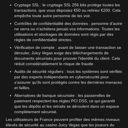
Cryptage SSL : le cryptage SSL 256 bits protège toutes les
transactions, que vous déposiez €50 ou retiriez €200. Cela
empêche toute autre personne de les voir.
Contrôles de confidentialité des données : personne d'autre
ne verra ou n'achètera jamais vos informations. Toutes les
utilisations et stockages de données sont régis par des
règles de confidentialité strictes.
Vérification de compte : avant de laisser une transaction se
dérouler, Juicy Vegas exige des téléchargements de
documents sécurisés pour prouver l'identité du client. Cela
réduit considérablement le risque de fraude.
Audits de sécurité réguliers : tous les systèmes sont vérifiés
par des experts indépendants en cybersécurité pour
s'assurer qu'ils sont protégés contre les dernières menaces
et failles.
Alternatives de banque sécurisée : les passerelles de
paiement respectent les règles PCI DSS, ce qui garantit
que les dépôts et les retraits se déroulent dans un espace
complètement sécurisé.
Les utilisateurs de France peuvent profiter des mêmes niveaux
élevés de sécurité au casino Juicy Vegas que les joueurs du