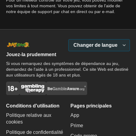
vos limites à tout moment. Vous pouvez obtenir de l'aide de
notre équipe de support par chat en direct ou par e-mail.
Changer de langue
Jouez-la prudemment
Si vous remarquez des symptômes de dépendance au jeu,
demandez de l'aide à un professionnel. Ce site Web est destiné
aux utilisateurs âgés de 18 ans et plus.
Conditions d'utilisation
Pages principales
Politique relative aux
App
cookies
Prime
Politique de confidentialité
Code promo