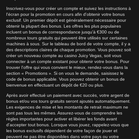
Inscrivez-vous pour créer un compte et suivez les instructions à
l'écran pour la promotion en cours afin d'obtenir votre bonus
exclusif. Un premier dépôt est généralement nécessaire pour
obtenir la plupart des bonus. Les offres les plus populaires
incluent un bonus de correspondance jusqu'à €300 ou de
nombreux tours gratuits qui peuvent être utilisés sur certaines
machines à sous. Sur le tableau de bord de votre compte, il y a
des descriptions claires de chaque promotion. Vous pouvez soit
créer un nouveau compte au casino Juicy Vegas, soit vous
connecter à un compte existant pour obtenir votre bonus. Pour
trouver l'offre qui vous convient le mieux, rendez-vous dans la
section « Promotions ». Si on vous le demande, saisissez le
code de bonus applicable. Vous pouvez obtenir un bonus de
bienvenue en effectuant un dépôt de €20 ou plus.
Après avoir effectué un paiement avec succès, votre argent de
bonus et/ou vos tours gratuits seront ajoutés automatiquement.
Les exigences de mise et les montants de retrait maximum ne
sont pas tous les mêmes. Assurez-vous de comprendre les
règles importantes pour activer et libérer les fonds avant
d'accepter tout bonus. Lorsque vous jouez, rappelez-vous que
les bonus exclusifs dépendent de votre façon de jouer et
peuvent ne pas être disponibles dans votre pays ou votre