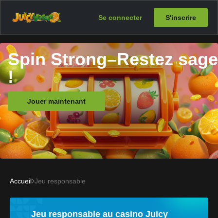
Se connecter
S'inscrire
Spin Strong–Restez sage
!
Jouer maintenant
Accueil
Jeu responsable
Jeu responsable au casino Juicy