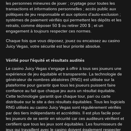
les personnes mineures de jouer ; cryptage pour toutes les
transactions et informations personnelles ; accès public aux
politiques de jeu responsable et aux options d'auto-exclusion ;
systèmes de paiement vérifiés qui permettent les dépôts et les
retraits, comme déposer 50 $ ou retirer 200 $ ; et un
engagement à toujours respecter ces normes.
Chaque fois que vous déposez, jouez ou encaissez au casino
Juicy Vegas, votre sécurité est leur priorité absolue.
Vérifié pour l'équité et résultats audités
Le casino Juicy Vegas s'engage à offrir à tous ses joueurs une
expérience de jeu équitable et transparente. La technologie de
générateur de nombres aléatoires (RNG) est utilisée sur la
plateforme pour garantir que tous les joueurs puissent faire
confiance au fait que chaque jeu aura un résultat équitable.
Cette technologie garantit que chaque tour, pari ou carte
distribuée sur le site a des résultats équitables. Tous les logiciels
RNG utilisés au casino Juicy Vegas sont régulièrement vérifiés
par des tiers indépendants et accrédités. Il est plus facile pour
les joueurs de se sentir en sécurité car ces auditeurs vérifient et
certifient que tous les jeux sont équitables. Les fournisseurs de
jeux qui travaillent avec le casino doivent également respecter