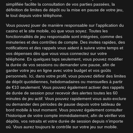
simplifiée facilite la consultation de vos parties passées, la
définition de limites de dépôt ou la mise en pause de votre jeu,
le tout depuis votre téléphone.
Vous pouvez jouer de manière responsable sur l'application du
casino et le site mobile, où que vous soyez. Toutes les
fonctionnalités de jeu responsable sont intégrées, comme des
minuteries et des contrôles de compte. Des invites rapides, des
notifications et des rappels vous aident à suivre votre temps et
vos dépenses dès que vous vous connectez sur votre
téléphone. En quelques taps seulement, vous pouvez modifier
la durée de vos sessions ou demander une pause, afin de
garder votre jeu en ligne avec votre budget et vos goûts
personnels. Ici, dans votre profil, vous pouvez définir des limites
de dépôt quotidiennes, hebdomadaires ou mensuelles à partir
de €10 seulement. Vous pouvez également activer des rappels
de durée de session pour recevoir des alertes toutes les 60
minutes de jeu actif. Vous pouvez rapidement vous auto-exclure
ou demander des périodes de pause depuis votre tableau de
bord mobile à tout moment. Vous pouvez également consulter
l'historique de votre compte immédiatement, afin de vérifier vos
dépôts, vos retraits et votre durée de session depuis n'importe
où. Vous aurez toujours le contrôle sur votre jeu sur mobile.