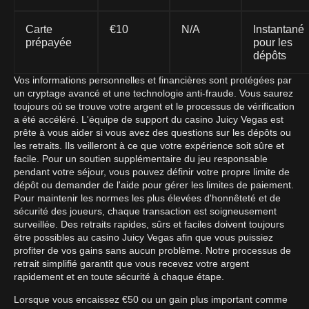
Carte
€10
N/A
Instantané
prépayée
pour les
dépôts
Vos informations personnelles et financières sont protégées par
un cryptage avancé et une technologie anti-fraude. Vous saurez
toujours où se trouve votre argent et le processus de vérification
a été accéléré. L'équipe de support du casino Juicy Vegas est
prête à vous aider si vous avez des questions sur les dépôts ou
les retraits. Ils veilleront à ce que votre expérience soit sûre et
facile. Pour un soutien supplémentaire du jeu responsable
pendant votre séjour, vous pouvez définir votre propre limite de
dépôt ou demander de l'aide pour gérer les limites de paiement.
Pour maintenir les normes les plus élevées d'honnêteté et de
sécurité des joueurs, chaque transaction est soigneusement
surveillée. Des retraits rapides, sûrs et faciles doivent toujours
être possibles au casino Juicy Vegas afin que vous puissiez
profiter de vos gains sans aucun problème. Notre processus de
retrait simplifié garantit que vous recevez votre argent
rapidement et en toute sécurité à chaque étape.
Lorsque vous encaissez €50 ou un gain plus important comme