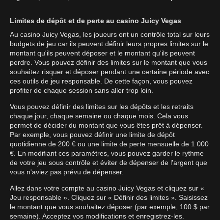
Limites de dépôt et de perte au casino Juicy Vegas
Au casino Juicy Vegas, les joueurs ont un contrôle total sur leurs
budgets de jeu car ils peuvent définir leurs propres limites sur le
montant qu'ils peuvent déposer et le montant qu'ils peuvent
perdre. Vous pouvez définir des limites sur le montant que vous
souhaitez risquer et déposer pendant une certaine période avec
ces outils de jeu responsable. De cette façon, vous pouvez
profiter de chaque session sans aller trop loin.
Vous pouvez définir des limites sur les dépôts et les retraits
chaque jour, chaque semaine ou chaque mois. Cela vous
permet de décider du montant que vous êtes prêt à dépenser.
Par exemple, vous pouvez définir une limite de dépôt
quotidienne de 200 € ou une limite de perte mensuelle de 1 000
€. En modifiant ces paramètres, vous pouvez garder le rythme
de votre jeu sous contrôle et éviter de dépenser de l'argent que
vous n'aviez pas prévu de dépenser.
Allez dans votre compte au casino Juicy Vegas et cliquez sur «
Jeu responsable ». Cliquez sur « Définir des limites ». Saisissez
le montant que vous souhaitez déposer (par exemple, 100 $ par
semaine). Acceptez vos modifications et enregistrez-les.