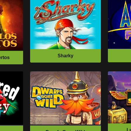
Sharky
rtos
L