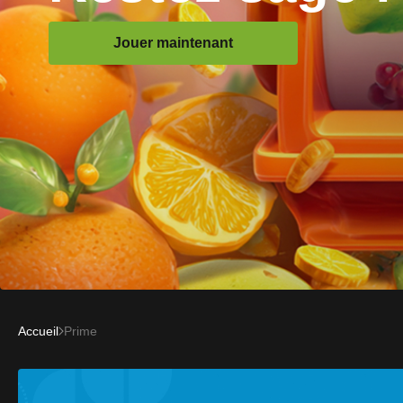
Jouer maintenant
Accueil
Prime