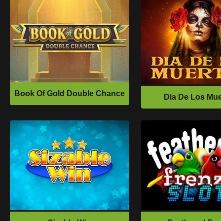
Book Of Gold Double Chance
Dia De Los Mue