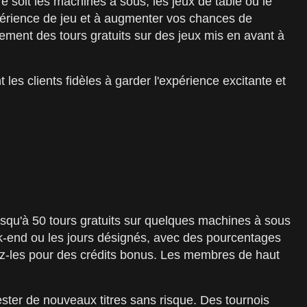
 soit les machines à sous, les jeux de table ou le
xpérience de jeu et à augmenter vos chances de
ment des tours gratuits sur des jeux mis en avant à
s clients fidèles à garder l'expérience excitante et
squ'à 50 tours gratuits sur quelques machines à sous
ek-end ou les jours désignés, avec des pourcentages
sez-les pour des crédits bonus. Les membres de haut
ester de nouveaux titres sans risque. Des tournois