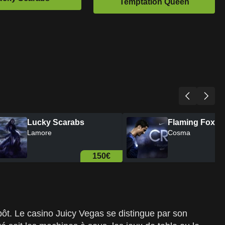
Temptation Queen
Bingo Billions
Lucky Scarabs
Xenia
Lamore
112€
ôt. Le casino Juicy Vegas se distingue par son