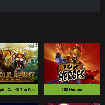
irit Call Of The Wild
108 Heroes