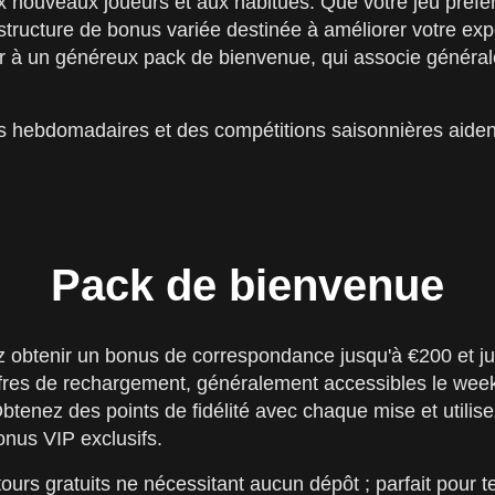
x nouveaux joueurs et aux habitués. Que votre jeu préféré
e structure de bonus variée destinée à améliorer votre e
 à un généreux pack de bienvenue, qui associe générale
hebdomadaires et des compétitions saisonnières aident le
Pack de bienvenue
z obtenir un bonus de correspondance jusqu'à €200 et ju
offres de rechargement, généralement accessibles le we
btenez des points de fidélité avec chaque mise et utili
nus VIP exclusifs.
ours gratuits ne nécessitant aucun dépôt ; parfait pour t