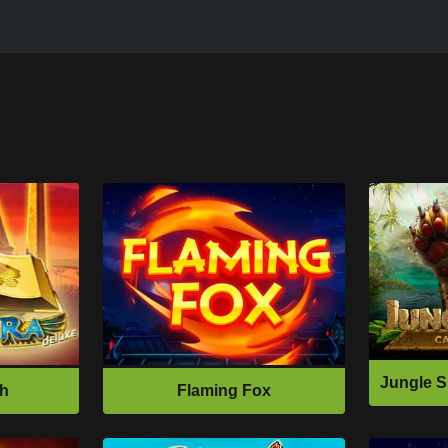
Jungle Sp
sh
Flaming Fox