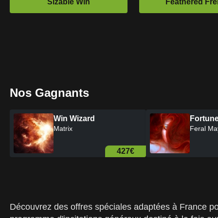
Sizable Win
Feathered Fre
Nos Gagnants
Surf Safari
Win Wi
Dahlia
Matrix
459€
Découvrez des offres spéciales adaptées à France pou