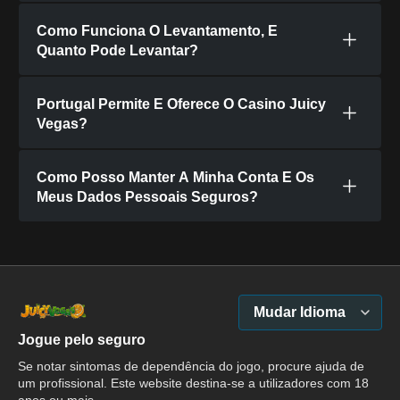
Como Funciona O Levantamento, E
Quanto Pode Levantar?
Portugal Permite E Oferece O Casino Juicy
Vegas?
Como Posso Manter A Minha Conta E Os
Meus Dados Pessoais Seguros?
Mudar Idioma
Jogue pelo seguro
Se notar sintomas de dependência do jogo, procure ajuda de
um profissional. Este website destina-se a utilizadores com 18
anos ou mais.