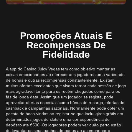
Promoções Atuais E
Recompensas De
Fidelidade
A app do Casino Juicy Vegas tem como objetivo manter as
coisas emocionantes ao oferecer aos jogadores uma variedade
de bónus e outras recompensas constantemente. Existem
muitas ofertas excelentes que visam tornar cada sessão de jogo
mais agradável tanto para os recém-chegados como para os
fãs de longa data. Assim que um jogador se regista, pode
aproveitar ofertas especiais como bónus de recarga, ofertas de
cashback e campanhas sazonais. Normalmente pode obter um
pacote de boas-vindas ao registar-se que inclui giros grátis em
determinados jogos de slots e uma correspondência de
depósito até €500. Os jogadores podem ver quão perto estão
de levantar os seus ganhos de bónus ao acompanhar o