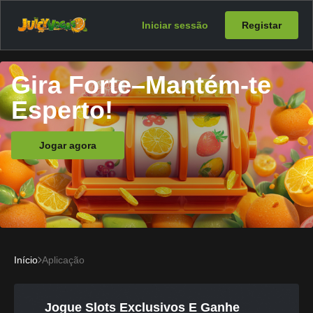
Iniciar sessão
Registar
Gira Forte–Mantém-te
Esperto!
Jogar agora
Início
Aplicação
Jogue Slots Exclusivos E Ganhe