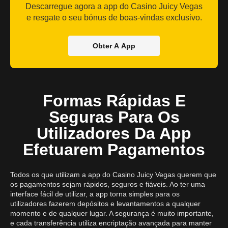
Descarregue agora a app do Casino Juicy Vegas
e resgate o seu bónus de boas-vindas exclusivo.
Obter A App
Formas Rápidas E
Seguras Para Os
Utilizadores Da App
Efetuarem Pagamentos
Todos os que utilizam a app do Casino Juicy Vegas querem que
os pagamentos sejam rápidos, seguros e fiáveis. Ao ter uma
interface fácil de utilizar, a app torna simples para os
utilizadores fazerem depósitos e levantamentos a qualquer
momento e de qualquer lugar. A segurança é muito importante,
e cada transferência utiliza encriptação avançada para manter