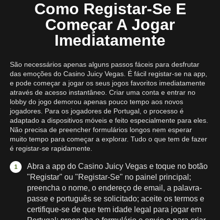
Como Registar-Se E
Começar A Jogar
Imediatamente
São necessários apenas alguns passos fáceis para desfrutar
das emoções do Casino Juicy Vegas. É fácil registar-se na app,
e pode começar a jogar os seus jogos favoritos imediatamente
através de acesso instantâneo. Criar uma conta e entrar no
lobby do jogo demorou apenas pouco tempo aos novos
jogadores. Para os jogadores de Portugal, o processo é
adaptado a dispositivos móveis e feito especialmente para eles.
Não precisa de preencher formulários longos nem esperar
muito tempo para começar a explorar. Tudo o que tem de fazer
é registar-se rapidamente.
Abra a app do Casino Juicy Vegas e toque no botão
"Registar" ou "Registar-Se" no painel principal;
preencha o nome, o endereço de email, a palavra-
passe e português se solicitado; aceite os termos e
certifique-se de que tem idade legal para jogar em