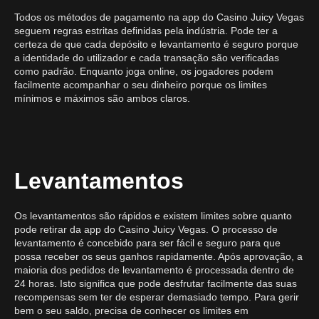
Todos os métodos de pagamento na app do Casino Juicy Vegas
seguem regras estritas definidas pela indústria. Pode ter a
certeza de que cada depósito e levantamento é seguro porque
a identidade do utilizador e cada transação são verificadas
como padrão. Enquanto joga online, os jogadores podem
facilmente acompanhar o seu dinheiro porque os limites
mínimos e máximos são ambos claros.
Levantamentos
Os levantamentos são rápidos e existem limites sobre quanto
pode retirar da app do Casino Juicy Vegas. O processo de
levantamento é concebido para ser fácil e seguro para que
possa receber os seus ganhos rapidamente. Após aprovação, a
maioria dos pedidos de levantamento é processada dentro de
24 horas. Isto significa que pode desfrutar facilmente das suas
recompensas sem ter de esperar demasiado tempo. Para gerir
bem o seu saldo, precisa de conhecer os limites em