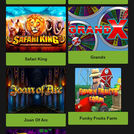
Grandx
Safari King
Fruit Million
Joan Of Arc