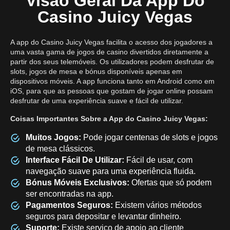
Visão Geral Da App Do
Casino Juicy Vegas
A app do Casino Juicy Vegas facilita o acesso dos jogadores a
uma vasta gama de jogos de casino divertidos diretamente a
partir dos seus telemóveis. Os utilizadores podem desfrutar de
slots, jogos de mesa e bónus disponíveis apenas em
dispositivos móveis. A app funciona tanto em Android como em
iOS, para que as pessoas que gostam de jogar online possam
desfrutar de uma experiência suave e fácil de utilizar.
Coisas Importantes Sobre a App do Casino Juicy Vegas:
Muitos Jogos:
Pode jogar centenas de slots e jogos
de mesa clássicos.
Interface Fácil De Utilizar:
Fácil de usar, com
navegação suave para uma experiência fluida.
Bónus Móveis Exclusivos:
Ofertas que só podem
ser encontradas na app.
Pagamentos Seguros:
Existem vários métodos
seguros para depositar e levantar dinheiro.
Suporte:
Existe serviço de apoio ao cliente