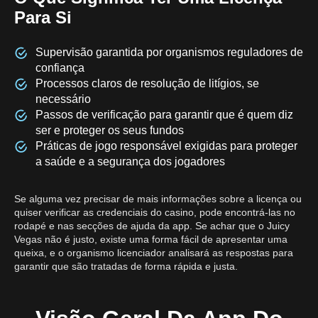
Para Si
Supervisão garantida por organismos reguladores de
confiança
Processos claros de resolução de litígios, se
necessário
Passos de verificação para garantir que é quem diz
ser e proteger os seus fundos
Práticas de jogo responsável exigidas para proteger
a saúde e a segurança dos jogadores
Se alguma vez precisar de mais informações sobre a licença ou
quiser verificar as credenciais do casino, pode encontrá-las no
rodapé e nas secções de ajuda da app. Se achar que o Juicy
Vegas não é justo, existe uma forma fácil de apresentar uma
queixa, e o organismo licenciador analisará as respostas para
garantir que são tratadas de forma rápida e justa.