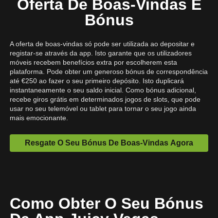
Oferta De Boas-Vindas E
Bónus
A oferta de boas-vindas só pode ser utilizada ao depositar e
registar-se através da app. Isto garante que os utilizadores
móveis recebem benefícios extra por escolherem esta
plataforma. Pode obter um generoso bónus de correspondência
até €250 ao fazer o seu primeiro depósito. Isto duplicará
instantaneamente o seu saldo inicial. Como bónus adicional,
recebe giros grátis em determinados jogos de slots, que pode
usar no seu telemóvel ou tablet para tornar o seu jogo ainda
mais emocionante.
Resgate O Seu Bónus De Boas-Vindas Agora
Como Obter O Seu Bónus