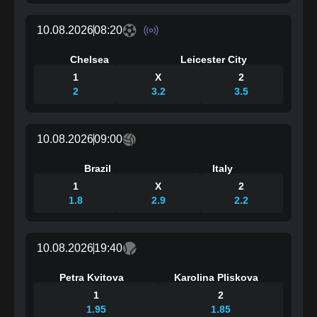
10.08.2026
08:20
Chelsea
Leicester City
1
X
2
2
3.2
3.5
10.08.2026
09:00
Brazil
Italy
1
X
2
1.8
2.9
2.2
10.08.2026
19:40
Petra Kvitova
Karolina Pliskova
1
2
1.95
1.85