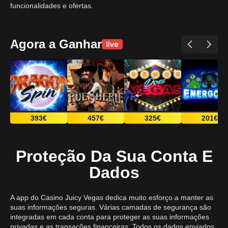
funcionalidades e ofertas.
Agora a Ganhar
393€
457€
325€
201€
Proteção Da Sua Conta E
Dados
A app do Casino Juicy Vegas dedica muito esforço a manter as
suas informações seguras. Várias camadas de segurança são
integradas em cada conta para proteger as suas informações
privadas e as transações financeiras. Todos os dados enviados