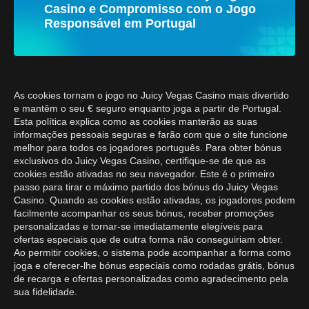
Casino e Compromisso com o Jogo
Responsável em Portugal
As cookies tornam o jogo no Juicy Vegas Casino mais divertido
e mantêm o seu € seguro enquanto joga a partir de Portugal.
Esta política explica como as cookies manterão as suas
informações pessoais seguras e farão com que o site funcione
melhor para todos os jogadores português. Para obter bónus
exclusivos do Juicy Vegas Casino, certifique-se de que as
cookies estão ativadas no seu navegador. Este é o primeiro
passo para tirar o máximo partido dos bónus do Juicy Vegas
Casino. Quando as cookies estão ativadas, os jogadores podem
facilmente acompanhar os seus bónus, receber promoções
personalizadas e tornar-se imediatamente elegíveis para
ofertas especiais que de outra forma não conseguiriam obter.
Ao permitir cookies, o sistema pode acompanhar a forma como
joga e oferecer-lhe bónus especiais como rodadas grátis, bónus
de recarga e ofertas personalizadas como agradecimento pela
sua fidelidade.