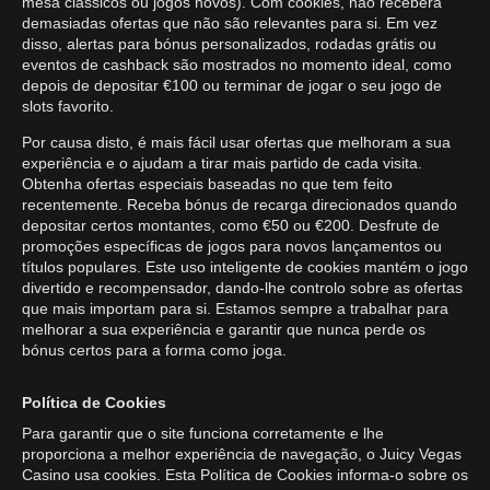
mesa clássicos ou jogos novos). Com cookies, não receberá
demasiadas ofertas que não são relevantes para si. Em vez
disso, alertas para bónus personalizados, rodadas grátis ou
eventos de cashback são mostrados no momento ideal, como
depois de depositar €100 ou terminar de jogar o seu jogo de
slots favorito.
Por causa disto, é mais fácil usar ofertas que melhoram a sua
experiência e o ajudam a tirar mais partido de cada visita.
Obtenha ofertas especiais baseadas no que tem feito
recentemente. Receba bónus de recarga direcionados quando
depositar certos montantes, como €50 ou €200. Desfrute de
promoções específicas de jogos para novos lançamentos ou
títulos populares. Este uso inteligente de cookies mantém o jogo
divertido e recompensador, dando-lhe controlo sobre as ofertas
que mais importam para si. Estamos sempre a trabalhar para
melhorar a sua experiência e garantir que nunca perde os
bónus certos para a forma como joga.
Política de Cookies
Para garantir que o site funciona corretamente e lhe
proporciona a melhor experiência de navegação, o Juicy Vegas
Casino usa cookies. Esta Política de Cookies informa-o sobre os