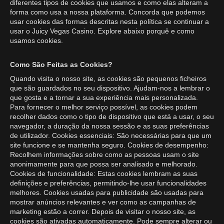
diferentes tipos de cookies que usamos e como elas alteram a
forma como usa a nossa plataforma. Concorda que podemos
usar cookies das formas descritas nesta política se continuar a
usar o Juicy Vegas Casino. Explore abaixo porquê e como
usamos cookies.
Como São Feitas as Cookies?
Quando visita o nosso site, as cookies são pequenos ficheiros
que são guardados no seu dispositivo. Ajudam-nos a lembrar o
que gosta e a tornar a sua experiência mais personalizada.
Para fornecer o melhor serviço possível, as cookies podem
recolher dados como o tipo de dispositivo que está a usar, o seu
navegador, a duração da nossa sessão e as suas preferências
de utilizador. Cookies essenciais: São necessárias para que um
site funcione e se mantenha seguro. Cookies de desempenho:
Recolhem informações sobre como as pessoas usam o site
anonimamente para que possa ser analisado e melhorado.
Cookies de funcionalidade: Estas cookies lembram as suas
definições e preferências, permitindo-lhe usar funcionalidades
melhores. Cookies usadas para publicidade são usadas para
mostrar anúncios relevantes e ver como as campanhas de
marketing estão a correr. Depois de visitar o nosso site, as
cookies são ativadas automaticamente. Pode sempre alterar ou