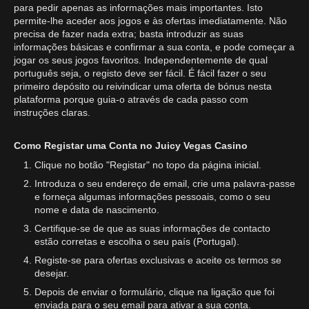
para pedir apenas as informações mais importantes. Isto
permite-lhe aceder aos jogos e às ofertas imediatamente. Não
precisa de fazer nada extra; basta introduzir as suas
informações básicas e confirmar a sua conta, e pode começar a
jogar os seus jogos favoritos. Independentemente de qual
português seja, o registo deve ser fácil. É fácil fazer o seu
primeiro depósito ou reivindicar uma oferta de bónus nesta
plataforma porque guia-o através de cada passo com
instruções claras.
Como Registar uma Conta no Juicy Vegas Casino
Clique no botão "Registar" no topo da página inicial.
Introduza o seu endereço de email, crie uma palavra-passe
e forneça algumas informações pessoais, como o seu
nome e data de nascimento.
Certifique-se de que as suas informações de contacto
estão corretas e escolha o seu país (Portugal).
Registe-se para ofertas exclusivas e aceite os termos se
desejar.
Depois de enviar o formulário, clique na ligação que foi
enviada para o seu email para ativar a sua conta.