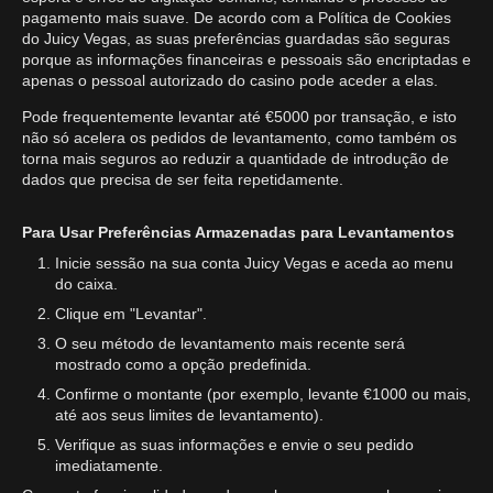
pagamento mais suave. De acordo com a Política de Cookies
do Juicy Vegas, as suas preferências guardadas são seguras
porque as informações financeiras e pessoais são encriptadas e
apenas o pessoal autorizado do casino pode aceder a elas.
Pode frequentemente levantar até €5000 por transação, e isto
não só acelera os pedidos de levantamento, como também os
torna mais seguros ao reduzir a quantidade de introdução de
dados que precisa de ser feita repetidamente.
Para Usar Preferências Armazenadas para Levantamentos
Inicie sessão na sua conta Juicy Vegas e aceda ao menu
do caixa.
Clique em "Levantar".
O seu método de levantamento mais recente será
mostrado como a opção predefinida.
Confirme o montante (por exemplo, levante €1000 ou mais,
até aos seus limites de levantamento).
Verifique as suas informações e envie o seu pedido
imediatamente.