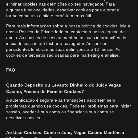
eliminar cookies nas definições do seu navegador. Para
algumas funcionalidades, desativar cookies pode alterar a
forma como usa o site e torná-lo menos útil.
Para mais informações sobre a nossa política de cookies, leia a
nossa Política de Privacidade ou contacte a nossa equipa de
apoio. As cookies de sessão mantêm as suas informações de
início de sessão até fechar o navegador. As cookies
persistentes lembram as suas definições até 12 meses. As
cookies de terceiros são usadas para marketing e análise.
FAQ
Quando Deposito ou Levanto Dinheiro do Juicy Vegas
Casino, Preciso de Permitir Cookies?
A autenticação é segura e as transações decorrem sem
problemas quando usa cookies. Pode ter problemas para iniciar
sessão, aceder à sua conta ou financiar a sua conta se
desativar cookies.
Ao Usar Cookies, Como o Juicy Vegas Casino Mantém a