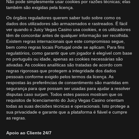
Não pode simplesmente usar cookies por razões técnicas; elas
também são exigidas pela licença.
Os órgãos reguladores querem saber tudo sobre como os
dados dos utilizadores são armazenados e rastreados. É fácil
ver quando o Juicy Vegas Casino usa cookies, e os utilizadores
têm de concordar antes de qualquer informação ser recolhida.
Existem regras internacionais que este compromisso segue,
bem como regras locais Portugal onde se aplicam. Para fins
regulatórios, como garantir que um jogador é elegível com base
no português ou idade, apenas as cookies necessárias são
ativadas. As cookies analíticas são tratadas de acordo com
regras rigorosas que protegem a integridade dos dados
pessoais conforme exigido pelos termos da licença. As
respostas às preferências de consentimento são mantidas em
segurança para que possam ser usadas para ajudar a resolver
disputas caso surjam. Todos estes passos mostram que os
requisitos de licenciamento do Juicy Vegas Casino orientam
todas as suas decisões técnicas e operacionais. Isto protege a
sua privacidade e garante que a plataforma é fiável e cumpre
as regras.
Apoio ao Cliente 24/7